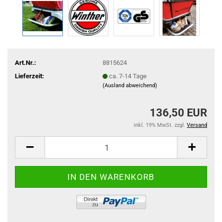
Art.Nr.:
8815624
Lieferzeit:
ca. 7-14 Tage
(Ausland abweichend)
136,50 EUR
inkl. 19% MwSt. zzgl.
Versand