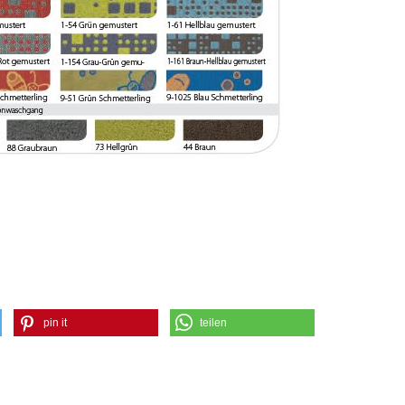
pin it
teilen