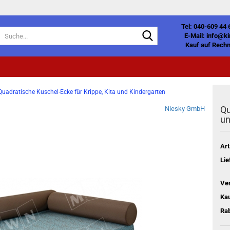
Tel: 040-609 44 
Suche...
E-Mail: info@k
Kauf auf Rechn
Quadratische Kuschel-Ecke für Krippe, Kita und Kindergarten
Qu
Niesky GmbH
un
Art
Lie
Ve
Kau
Rab