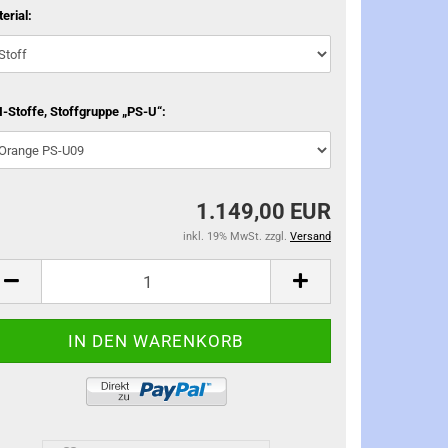
erial:
-Stoffe, Stoffgruppe „PS-U“:
1.149,00 EUR
inkl. 19% MwSt. zzgl.
Versand