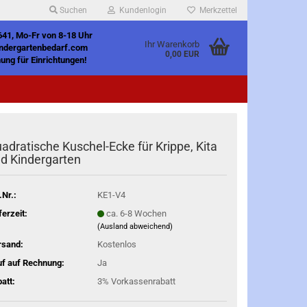
Suchen
Kundenlogin
Merkzettel
641, Mo-Fr von 8-18 Uhr
Ihr Warenkorb
indergartenbedarf.com
0,00 EUR
ung für Einrichtungen!
adratische Kuschel-Ecke für Krippe, Kita
d Kindergarten
.Nr.:
KE1-V4
ferzeit:
ca. 6-8 Wochen
(Ausland abweichend)
rsand:
Kostenlos
f auf Rechnung:
Ja
att:
3% Vorkassenrabatt