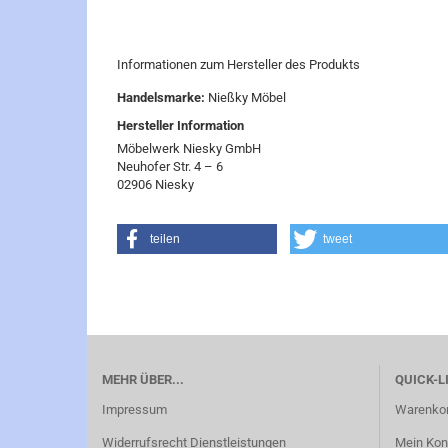
Informationen zum Hersteller des Produkts
Handelsmarke:
Nießky Möbel
Hersteller Information
Möbelwerk Niesky GmbH
Neuhofer Str. 4 – 6
02906 Niesky
teilen
tweet
MEHR ÜBER...
QUICK-L
Impressum
Warenko
Widerrufsrecht Dienstleistungen
Mein Kon