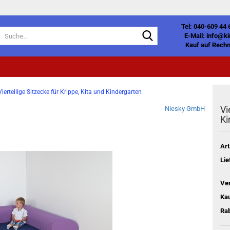
Tel: 040-609 44 
Suche...
E-Mail: info@k
Kauf auf Rechn
Vierteilige Sitzecke für Krippe, Kita und Kindergarten
Vi
Niesky GmbH
Ki
Art
Lie
Ve
Kau
Rab