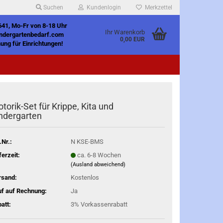
Suchen
Kundenlogin
Merkzettel
641, Mo-Fr von 8-18 Uhr
Ihr Warenkorb
indergartenbedarf.com
0,00 EUR
ung für Einrichtungen!
torik-Set für Krippe, Kita und
ndergarten
.Nr.:
N KSE-BMS
ferzeit:
ca. 6-8 Wochen
(Ausland abweichend)
rsand:
Kostenlos
f auf Rechnung:
Ja
att:
3% Vorkassenrabatt