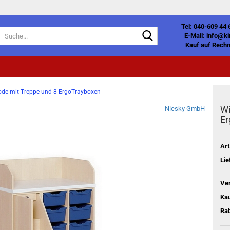
Tel: 040-609 44 
Suche...
E-Mail: info@k
Kauf auf Rechn
e mit Treppe und 8 ErgoTrayboxen
Wi
Niesky GmbH
Er
Art
Lie
Ve
Kau
Rab