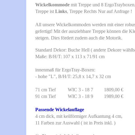
Wickelkommode
mit Treppe und 8 ErgoTrayboxen,
Treppe ist
Links
, Treppe Rechts Nur auf Anfrage !
All unsere Wickelkommoden werden mit einer robuste
gefertigt! Mit der ausziehbare Treppe können die Kl
steigen. Dies fördert zudem auch die Motorik.
Standard Dekor: Buche Hell ( andere Dekore wählba
Maße: B/H/T: 107 x 113 x 71/91 cm
innenmaß für ErgoTray-Boxen:
- hohe "L", B/H/T: 25,8 x 14,7 x 32 cm
71 cm Tief WIC 3 - 18 7 1809,00 €
91 cm Tief WIC 3 - 18 9 1989,00 €
Passende Wickelauflage
4 cm dick, mit keilförmiger Aufkantung 4 cm,
11 Farben zur Auswahl ( ist in Preis inkl. )