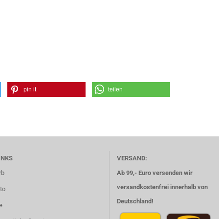
pin it
teilen
INKS
VERSAND:
rb
Ab 99,- Euro versenden wir
versandkostenfrei innerhalb von
to
Deutschland!
e