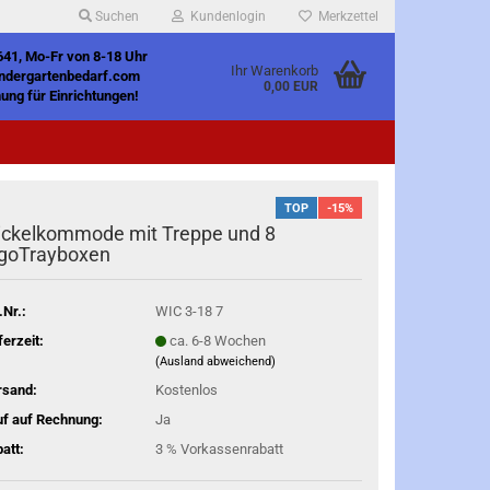
Suchen
Kundenlogin
Merkzettel
641, Mo-Fr von 8-18 Uhr
Ihr Warenkorb
indergartenbedarf.com
0,00 EUR
ung für Einrichtungen!
TOP
-15%
ckelkommode mit Treppe und 8
goTrayboxen
.Nr.:
WIC 3-18 7
ferzeit:
ca. 6-8 Wochen
(Ausland abweichend)
rsand:
Kostenlos
f auf Rechnung:
Ja
att:
3 % Vorkassenrabatt