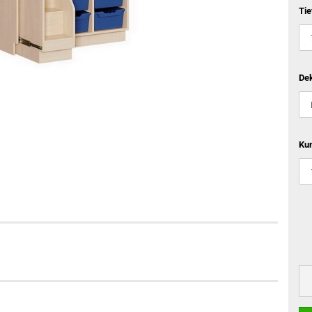
Tie
Dek
Kun