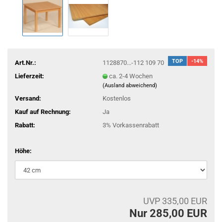
TOP
-14%
Art.Nr.:
1128870...-112 109 70
Lieferzeit:
ca. 2-4 Wochen
(Ausland abweichend)
Versand:
Kostenlos
Kauf auf Rechnung:
Ja
Rabatt:
3% Vorkassenrabatt
Höhe:
UVP 335,00 EUR
Nur 285,00 EUR