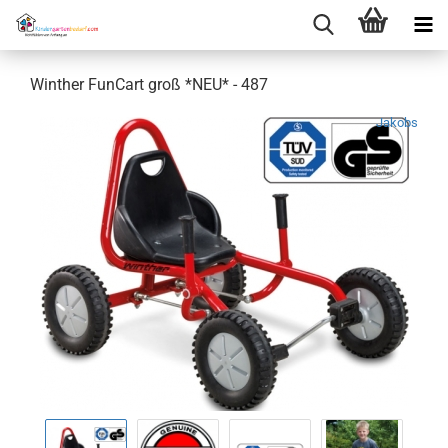
Winther FunCart groß *NEU* - 487
Jakobs